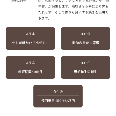
は、加熱すると、サシと赤身の境界線から「和
5980224号
牛香」が発生します。熟成させる事により胃も
たれせず、そして香りも良いすき焼きを実現で
きます。
条件 ①
条件 ②
サシが細かい「小ザシ」
脂肪の量が４等級
条件 ③
条件 ④
飼育期間30か月
黒毛和牛の雌牛
条件 ⑤
枝肉重量480キロ以内