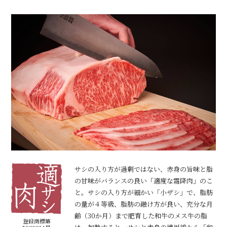
サシの入り方が過剰ではない、赤身の旨味と脂
の甘味がバランスの良い「適度な霜降肉」のこ
と。サシの入り方が細かい「小ザシ」で、脂肪
の量が４等級、脂肪の融け方が良い、充分な月
齢（30か月）まで肥育した和牛のメス牛の脂
登録商標第