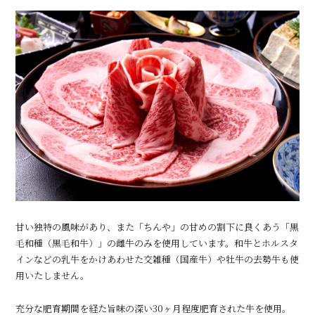
甘い独特の風味があり、また「ちんや」の甘めの割下に良くあう「黒
毛和種（黒毛和牛）」の雌牛のみを使用しています。和牛とホルスタ
インなどの乳牛をかけあわせた交雑種（国産牛）や牡牛の去勢牛も使
用いたしません。
充分な肥育期間を経た旨味の深い30ヶ月程度肥育された牛を使用。